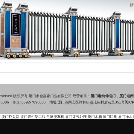
Rights Reserved 版权所有·厦门市金嘉豪门业有限公司 经营项目：
厦门电动伸缩门
，
厦门道闸
7896086 传真: 0592-7896086 地址:厦门市同安区祥和街道瑶头村后巷里351号
闽IC
门
厦门托盘网
厦门管桁架工程
电脑洗车机
厦门废气处理
厦门木箱
厦门印刷
厦门净水