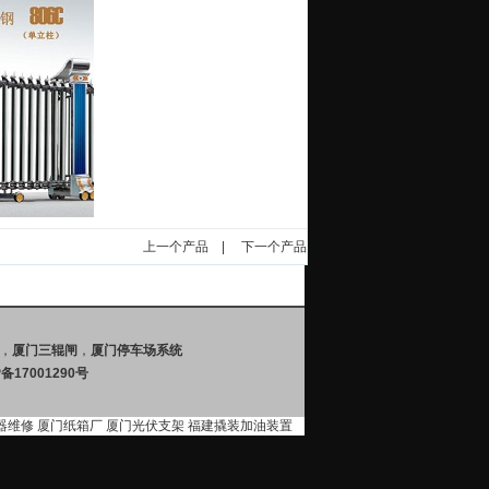
上一个产品
|
下一个产品
，
厦门三辊闸
，
厦门停车场系统
P备17001290号
器维修
厦门纸箱厂
厦门光伏支架
福建撬装加油装置