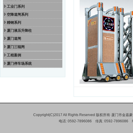
工业门系列
空降道闸系列
精钢系列
厦门液压升降柱
厦门道闸
厦门三辊闸
工程案例
厦门停车场系统
Copyright(C)2017 All Rights Reserved 版权所有·
电话: 0592-7896086 传真: 0592-78