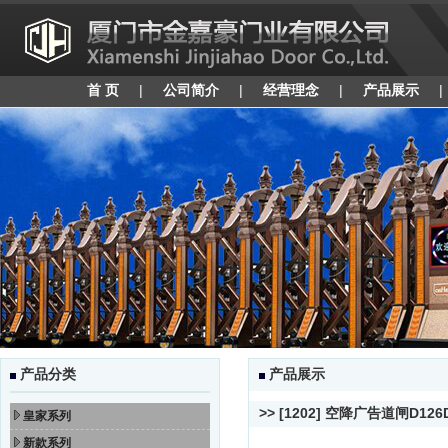
首 页
|
公司简介
|
经营理念
|
产品展示
产品分类
产品展示
>> [1202] 空降广告道闸D12
皇家系列
新款系列