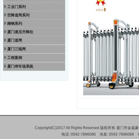
工业门系列
空降道闸系列
精钢系列
厦门液压升降柱
厦门道闸
厦门三辊闸
工程案例
厦门停车场系统
Copyright(C)2017 All Rights Reserved 版权所有·
电话: 0592-7896086 传真: 0592-78